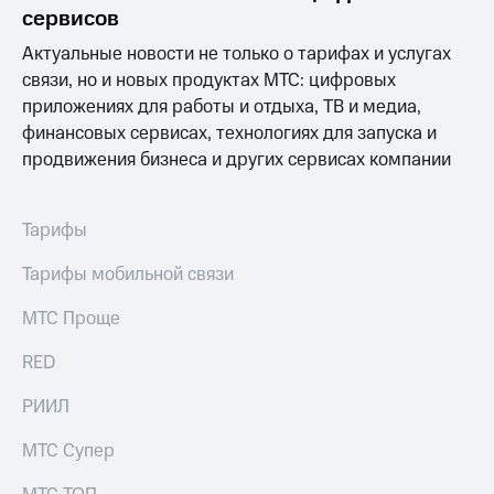
Раскрытие
сервисов
информации
Информация
Актуальные новости не только о тарифах и услугах
акционерам
связи, но и новых продуктах МТС: цифровых
Документы
приложениях для работы и отдыха, ТВ и медиа,
ПАО
"МТС"
финансовых сервисах, технологиях для запуска и
Собрания
продвижения бизнеса и других сервисах компании
акционеров
Личный
кабинет
Тарифы
акционера
Акционерный
Тарифы мобильной связи
капитал
Контроль
МТС Проще
и
аудит
Рынок
RED
акций
РИИЛ
Описание
Программа
МТС Супер
приобретения
Порядок