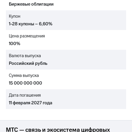
Биржевые облигации
МТС
о технологиях
Купон
1-28 купоны – 6,60%
Достижения
Цена размещения
Интервью
100%
Финансовая
отчетность
Валюта выпуска
Российский рубль
Контакты
Сумма выпуска
Новости
в
15 000 000 000
регионе
Дата погашения
м и акционерам
11 февраля 2027 года
Корпоративное
управление
Корпоративный
секретарь
МТС — связь и экосистема цифровых