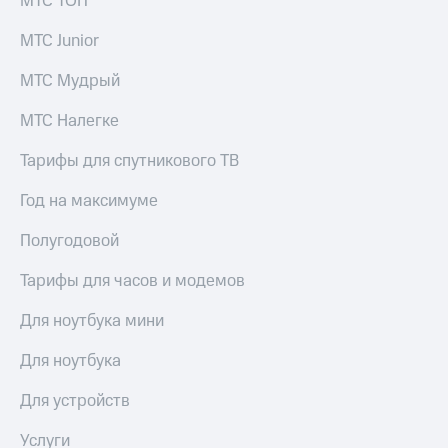
МТС ТОП
выкупа
акций
МТС Junior
Дивиденды
Рынок
МТС Мудрый
облигаций
МТС Налегке
Описание
Еврооблигации-2023
Тарифы для спутникового ТВ
Уведомление
о
Год на максимуме
погашении
именных
Полугодовой
облигаций
Другое
Тарифы для часов и модемов
Регистратор
Реквизиты
Для ноутбука мини
Контакты
йчивое развитие
Для ноутбука
и деловая этика
На главную
Для устройств
Услуги