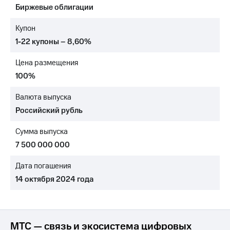
Биржевые облигации
МТС
о технологиях
Купон
1-22 купоны – 8,60%
Достижения
Цена размещения
Интервью
100%
Финансовая
отчетность
Валюта выпуска
Российский рубль
Контакты
Сумма выпуска
Новости
в
7 500 000 000
регионе
Дата погашения
м и акционерам
14 октября 2024 года
Корпоративное
управление
Корпоративный
секретарь
МТС — связь и экосистема цифровых