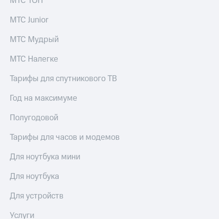
МТС ТОП
выкупа
акций
МТС Junior
Дивиденды
Рынок
МТС Мудрый
облигаций
МТС Налегке
Описание
Еврооблигации-2023
Тарифы для спутникового ТВ
Уведомление
о
Год на максимуме
погашении
именных
Полугодовой
облигаций
Другое
Тарифы для часов и модемов
Регистратор
Реквизиты
Для ноутбука мини
Контакты
йчивое развитие
Для ноутбука
и деловая этика
На главную
Для устройств
Услуги