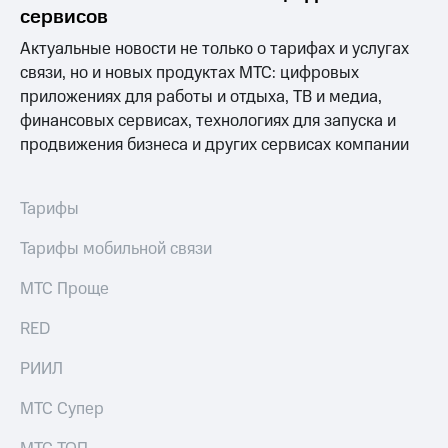
Раскрытие
сервисов
информации
Информация
Актуальные новости не только о тарифах и услугах
акционерам
связи, но и новых продуктах МТС: цифровых
Документы
приложениях для работы и отдыха, ТВ и медиа,
ПАО
"МТС"
финансовых сервисах, технологиях для запуска и
Собрания
продвижения бизнеса и других сервисах компании
акционеров
Личный
кабинет
Тарифы
акционера
Акционерный
Тарифы мобильной связи
капитал
Контроль
МТС Проще
и
аудит
Рынок
RED
акций
РИИЛ
Описание
Программа
МТС Супер
приобретения
Порядок