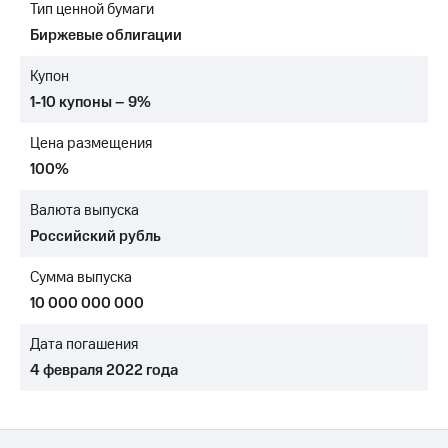
Тип ценной бумаги
МТС
Биржевые облигации
о технологиях
Купон
Достижения
1-10 купоны – 9%
Интервью
Цена размещения
Финансовая
100%
отчетность
Валюта выпуска
Контакты
Российский рубль
Новости
Сумма выпуска
в
регионе
10 000 000 000
м и акционерам
Дата погашения
Корпоративное
4 февраля 2022 года
управление
Корпоративный
секретарь