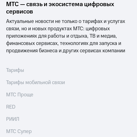
Раскрытие
МТС — связь и экосистема цифровых
информации
сервисов
Информация
акционерам
Актуальные новости не только о тарифах и услугах
Документы
связи, но и новых продуктах МТС: цифровых
ПАО
приложениях для работы и отдыха, ТВ и медиа,
"МТС"
Собрания
финансовых сервисах, технологиях для запуска и
акционеров
продвижения бизнеса и других сервисах компании
Личный
кабинет
акционера
Тарифы
Акционерный
капитал
Тарифы мобильной связи
Контроль
и
аудит
МТС Проще
Рынок
акций
RED
Описание
РИИЛ
Программа
приобретения
МТС Супер
Порядок