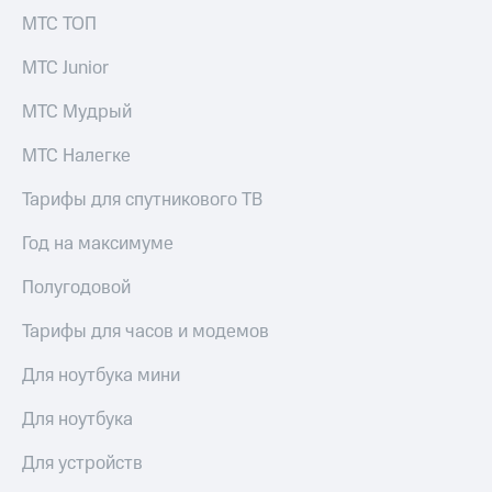
выкупа
МТС ТОП
акций
Дивиденды
МТС Junior
Рынок
облигаций
МТС Мудрый
Описание
МТС Налегке
Еврооблигации-2023
Уведомление
Тарифы для спутникового ТВ
о
погашении
Год на максимуме
именных
облигаций
Другое
Полугодовой
Регистратор
Тарифы для часов и модемов
Реквизиты
Контакты
Для ноутбука мини
йчивое развитие
и деловая этика
Для ноутбука
На главную
Для устройств