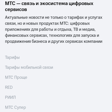
Раскрытие
МТС — связь и экосистема цифровых
информации
сервисов
Информация
акционерам
Актуальные новости не только о тарифах и услугах
Документы
связи, но и новых продуктах МТС: цифровых
ПАО
приложениях для работы и отдыха, ТВ и медиа,
"МТС"
Собрания
финансовых сервисах, технологиях для запуска и
акционеров
продвижения бизнеса и других сервисах компании
Личный
кабинет
акционера
Тарифы
Акционерный
капитал
Тарифы мобильной связи
Контроль
и
аудит
МТС Проще
Рынок
акций
RED
Описание
РИИЛ
Программа
приобретения
МТС Супер
Порядок