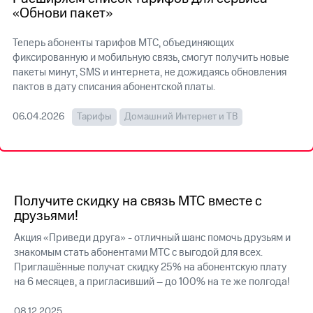
на связь
«Обнови пакет»
Роуминг
Тарифы
Теперь абоненты тарифов МТС, объединяющих
RED,
фиксированную и мобильную связь, смогут получить новые
Семейная
РИИЛ
пакеты минут, SMS и интернета, не дожидаясь обновления
группа
и МТС
пактов в дату списания абонентской платы.
Супер
Заказать
дешевле
SIM-
06.04.2026
Тарифы
Домашний Интернет и ТВ
при
карту
оплате
с карты
Оформить
МТС
eSIM
Деньги
SIM-
Спутниковое ТВ
Получите скидку на связь МТС вместе с
карта
друзьями!
для
Выберите
иностранцев
и подключите
Акция «Приведи друга» - отличный шанс помочь друзьям и
ТВ
знакомым стать абонентами МТС с выгодой для всех.
Оформить
с выгодным
Приглашённые получат скидку 25% на абонентскую плату
чистый
тарифом
на 6 месяцев, а пригласивший – до 100% на те же полгода!
номер
08.12.2025