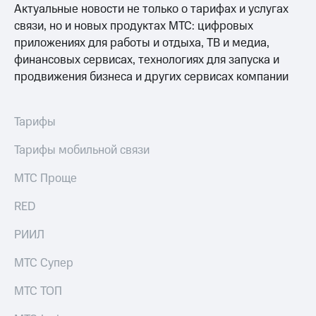
в нашем
Актуальные новости не только о тарифах и услугах
Скидка
приложении
на тарифы,
связи, но и новых продуктах МТС: цифровых
общие
КИОН
приложениях для работы и отдыха, ТВ и медиа,
подписки
финансовых сервисах, технологиях для запуска и
и услуги,
КИОН
продвижения бизнеса и других сервисах компании
доступ
Музыка
к геолокации
КИОН
Кино,
Строки
Тарифы
музыка,
книги
Live
Тарифы мобильной связи
и не
только
Гудок
МТС Проще
Безопасность
Мой
RED
МТС
Финансы
РИИЛ
Все
Детям
приложения
и родителям
МТС Супер
Инвестиции
Здоровье
МТС ТОП
и фитнес
Получайте