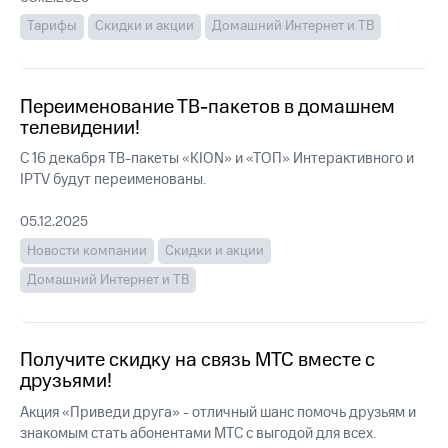
Интернет,
Выбрать
ТВ и телефон
красивый
Тарифы
Скидки и акции
Домашний Интернет и ТВ
для дома
номер
Заменить
Личный
SIM-
Переименование ТВ-пакетов в домашнем
кабинет
карту
телевидении!
спутникового
ТВ
Перейти
С 16 декабря ТВ-пакеты «KION» и «ТОП» Интерактивного и
Скачать
на
IPTV будут переименованы.
приложение
eSIM
Мой
05.12.2025
МТС
Для дома
МТС
Новости компании
Скидки и акции
Спутниковое ТВ
Premium
Выберите
Домашний Интернет и ТВ
и подключите
Подписка
ТВ
на гигабайты
с выгодным
интернета,
тарифом
Получите скидку на связь МТС вместе с
фильмы,
друзьями!
музыка
и многое
Интернет,
Акция «Приведи друга» - отличный шанс помочь друзьям и
другое
ТВ и телефон
знакомым стать абонентами МТС с выгодой для всех.
для дома