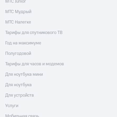
МТС Junior
доход
Приложения
онлайн
от МТС
МТС Мудрый
Страхование
Акции
МТС Налегке
Покупка
Приложения
полисов
Тарифы для спутникового ТВ
КИОН
онлайн
Год на максимуме
КИОН
Скидка 30%
Музыка
на связь
Полугодовой
КИОН
С картой
Тарифы для часов и модемов
Строки
МТС
Деньги
Для ноутбука мини
Live
МТС
Накопления
Гудок
Для ноутбука
Откладывайте
Мой
Для устройств
деньги
МТС
и получайте
Услуги
доход 15%
Все
приложения
Мобильная связь