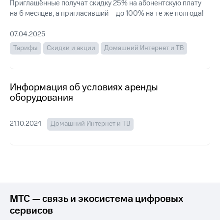
Семейная
Приглашённые получат скидку 25% на абонентскую плату
группа
на 6 месяцев, а пригласивший – до 100% на те же полгода!
Спутниковое
Скидка
ТВ
07.04.2025
на тарифы,
Тарифы
Скидки и акции
Домашний Интернет и ТВ
общие
Услуги
подписки
и услуги,
Поддержка
доступ
Информация об условиях аренды
к геолокации
висы и подписки
оборудования
МТС
Сертификаты
Premium
безопасности
21.10.2024
Домашний Интернет и ТВ
Подписка
Всё
на гигабайты
под
интернета,
рукой
фильмы,
музыка
в Мой МТС
и многое
другое
Посмотрите,
что
МТС — связь и экосистема цифровых
Семейная
полезного
группа
сервисов
есть