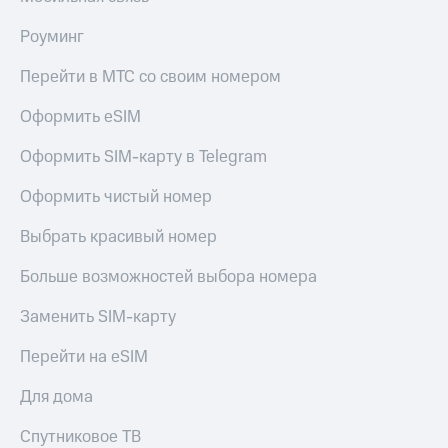
Акции
Финансы
Условия
Инвестиции
Роуминг
пополнения
Получайте
Перейти в МТС со своим номером
Скидка
доход
30%
онлайн
Оформить eSIM
на связь
Страхование
Оформить SIM-карту в Telegram
Тарифы
Покупка
RED,
Оформить чистый номер
полисов
РИИЛ
онлайн
и МТС Супер
Выбрать красивый номер
дешевле
Скидка 30%
при оплате
на связь
Больше возможностей выбора номера
с карты
МТС Деньги
С картой
Заменить SIM-карту
МТС
Обзоры
Деньги
товаров
Перейти на eSIM
МТС
Скидки
Для дома
Накопления
до 40%
на смартфоны
Спутниковое ТВ
Откладывайте