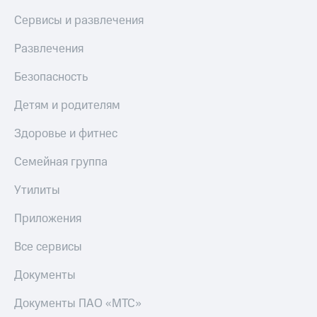
деньги
при
и получайте
Сервисы и развлечения
покупке
доход 15%
со связью
Развлечения
Платежи
МТС
и
Безопасность
переводы
Детям и родителям
Пополнить
номер
Здоровье и фитнес
МТС
Семейная группа
Настройки
автоплатежа
Утилиты
Пополнить
Приложения
номер
другого
оператора
Все сервисы
Оплата
Документы
интернета
и
Документы ПАО «МТС»
ТВ