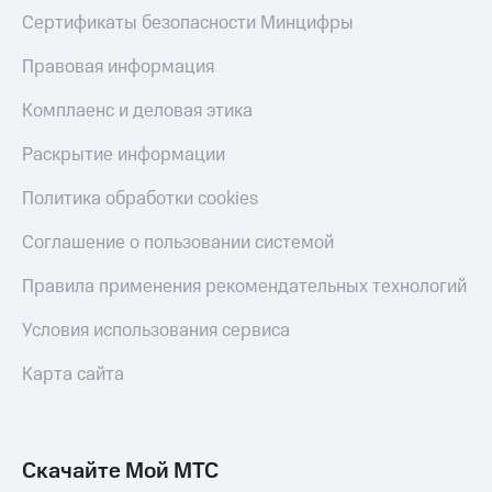
Сертификаты безопасности Минцифры
Переводы
с
Правовая информация
телефона
на карту
Комплаенс и деловая этика
МТС Pay
Раскрытие информации
Оплата
Политика обработки cookies
по QR-
коду
Соглашение о пользовании системой
за границей
Правила применения рекомендательных технологий
тернет-магазин
Смартфоны
Условия использования сервиса
Наушники
и
Карта сайта
колонки
Умные
часы
Скачайте Мой МТС
и