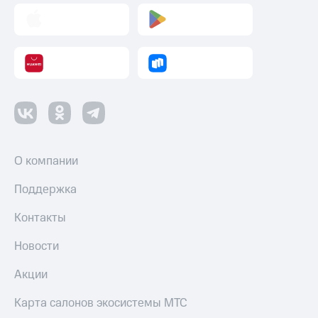
трекеры
Умный
дом
Планшеты
Акции
и
скидки
Все
О компании
товары
Поддержка
Контакты
Новости
Акции
Карта салонов экосистемы МТС