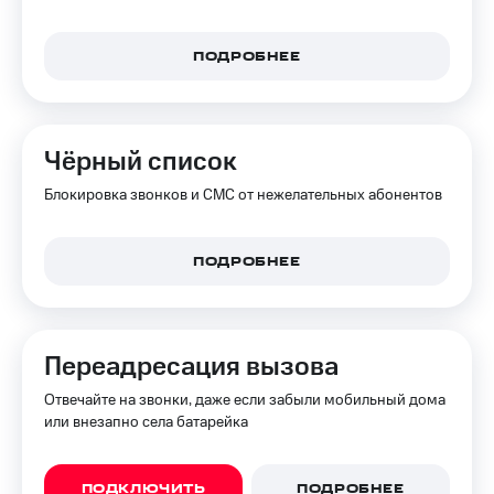
доход
Приложения
онлайн
от МТС
ПОДРОБНЕЕ
Страхование
Акции
Покупка
Приложения
полисов
КИОН
онлайн
Чёрный список
КИОН
Скидка 30%
Блокировка звонков и СМС от нежелательных абонентов
Музыка
на связь
КИОН
С картой
ПОДРОБНЕЕ
Строки
МТС
Деньги
Live
МТС
Накопления
Гудок
Переадресация вызова
Откладывайте
Мой
Отвечайте на звонки, даже если забыли мобильный дома
деньги
МТС
или внезапно села батарейка
и получайте
доход 15%
Все
приложения
ПОДКЛЮЧИТЬ
ПОДРОБНЕЕ