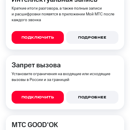
Краткие итоги разговора, а также полные записи
Переводы
и расшифровки появятся в приложении Мой МТС после
с
каждого звонка
телефона
на карту
МТС Pay
ПОДКЛЮЧИТЬ
ПОДРОБНЕЕ
Оплата
по QR-
коду
Запрет вызова
за границей
Установите ограничения на входящие или исходящие
тернет-магазин
вызовы в России и за границей
Смартфоны
Наушники
и
ПОДКЛЮЧИТЬ
ПОДРОБНЕЕ
колонки
Умные
часы
МТС GOOD'OK
и