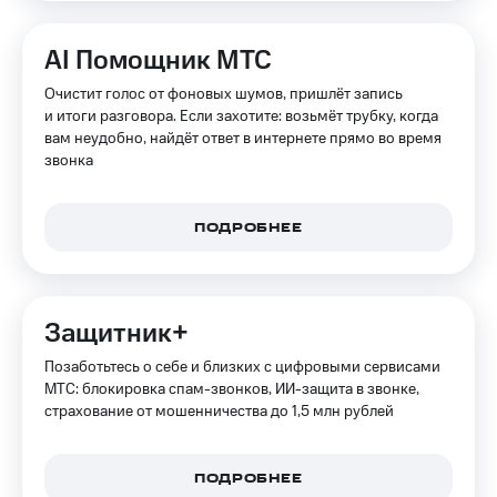
на связь
AI Помощник МТС
Роуминг
Тарифы
RED,
Очистит голос от фоновых шумов, пришлёт запись
Семейная
РИИЛ
и итоги разговора. Если захотите: возьмёт трубку, когда
группа
и МТС
вам неудобно, найдёт ответ в интернете прямо во время
Супер
звонка
Заказать
дешевле
SIM-
при
карту
оплате
с карты
ПОДРОБНЕЕ
Оформить
МТС
eSIM
Деньги
SIM-
Спутниковое ТВ
Защитник+
карта
для
Выберите
Позаботьтесь о себе и близких с цифровыми сервисами
иностранцев
и подключите
МТС: блокировка спам-звонков, ИИ-защита в звонке,
ТВ
страхование от мошенничества до 1,5 млн рублей
Оформить
с выгодным
чистый
тарифом
номер
ПОДРОБНЕЕ