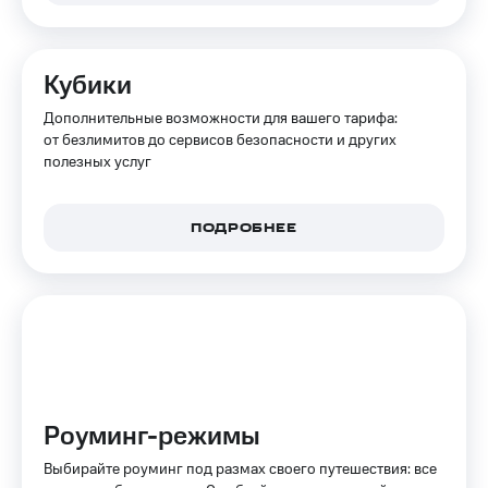
Интернет,
Выбрать
ТВ и телефон
красивый
для дома
номер
Кубики
Заменить
Личный
SIM-
Дополнительные возможности для вашего тарифа:
кабинет
карту
от безлимитов до сервисов безопасности и других
спутникового
полезных услуг
ТВ
Перейти
Скачать
на
приложение
eSIM
Мой
ПОДРОБНЕЕ
МТС
Для дома
МТС
Спутниковое ТВ
Premium
Выберите
и подключите
Подписка
ТВ
на гигабайты
с выгодным
интернета,
тарифом
фильмы,
музыка
Роуминг-режимы
и многое
Интернет,
другое
ТВ и телефон
Выбирайте роуминг под размах своего путешествия: все
для дома