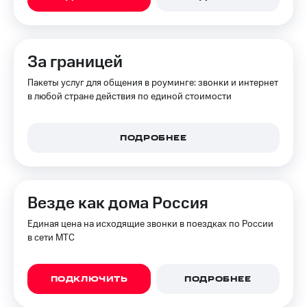
Акции
Финансы
Условия
Инвестиции
пополнения
Получайте
Скидка
За границей
доход
30%
онлайн
Пакеты услуг для общения в роуминге: звонки и интернет
на связь
Страхование
в любой стране действия по единой стоимости
Тарифы
Покупка
RED,
полисов
РИИЛ
ПОДРОБНЕЕ
онлайн
и МТС Супер
дешевле
Скидка 30%
при оплате
на связь
с карты
Везде как дома Россия
МТС Деньги
С картой
МТС
Единая цена на исходящие звонки в поездках по России
Обзоры
Деньги
в сети МТС
товаров
МТС
Скидки
Накопления
ПОДКЛЮЧИТЬ
ПОДРОБНЕЕ
до 40%
на смартфоны
Откладывайте