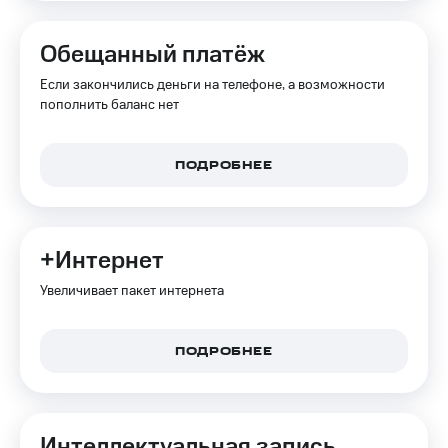
деньги
при
и получайте
покупке
доход 15%
Обещанный платёж
со связью
Платежи
МТС
Если закончились деньги на телефоне, а возможности
и
пополнить баланс нет
переводы
Пополнить
ПОДРОБНЕЕ
номер
МТС
Настройки
автоплатежа
+Интернет
Пополнить
Увеличивает пакет интернета
номер
другого
оператора
ПОДРОБНЕЕ
Оплата
интернета
и
Интеллектуальная запись
ТВ