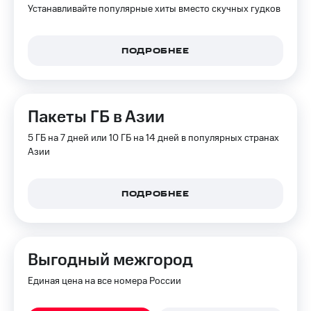
трекеры
Устанавливайте популярные хиты вместо скучных гудков
Умный
дом
ПОДРОБНЕЕ
Планшеты
Акции
и
Пакеты ГБ в Азии
скидки
5 ГБ на 7 дней или 10 ГБ на 14 дней в популярных странах
Все
Азии
товары
ПОДРОБНЕЕ
Выгодный межгород
Единая цена на все номера России