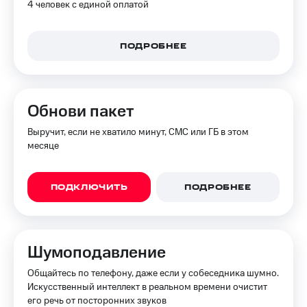
в нашем
4 человек с единой оплатой
Скидка
приложении
на тарифы,
общие
КИОН
подписки
ПОДРОБНЕЕ
и услуги,
КИОН
доступ
Музыка
к геолокации
КИОН
Обнови пакет
Кино,
Строки
музыка,
Выручит, если не хватило минут, СМС или ГБ в этом
книги
Live
месяце
и не
только
Гудок
Безопасность
ПОДКЛЮЧИТЬ
ПОДРОБНЕЕ
Мой
МТС
Финансы
Все
Детям
приложения
Шумоподавление
и родителям
Инвестиции
Общайтесь по телефону, даже если у собеседника шумно.
Здоровье
Искусственный интеллект в реальном времени очистит
и фитнес
Получайте
его речь от посторонних звуков