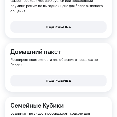
самое необходимое за 0 рублей или подходящий
Семейная
роуминг-режим по выгодной цене для более активного
группа
общения
Спутниковое
Скидка
ТВ
на тарифы,
общие
Услуги
ПОДРОБНЕЕ
подписки
и услуги,
Поддержка
доступ
к геолокации
висы и подписки
Домашний пакет
МТС
Сертификаты
Premium
Расширяет возможности для общения в поездках по
безопасности
России
Подписка
Всё
на гигабайты
под
интернета,
рукой
фильмы,
ПОДРОБНЕЕ
музыка
в Мой МТС
и многое
другое
Посмотрите,
что
Семейные Кубики
Семейная
полезного
группа
есть
Безлимитные видео, мессенджеры, соцсети для