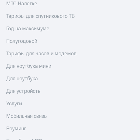
общие
МТС Налегке
подписки
КИОН
и услуги,
Музыка
Тарифы для спутникового ТВ
доступ
к геолокации
КИОН
Год на максимуме
Кино,
Строки
музыка,
Полугодовой
книги
Live
и не
Тарифы для часов и модемов
только
Гудок
Для ноутбука мини
Безопасность
Мой
МТС
Финансы
Для ноутбука
Все
Детям
Для устройств
приложения
и родителям
Услуги
Инвестиции
Здоровье
и фитнес
Мобильная связь
Получайте
доход
Приложения
онлайн
Роуминг
от МТС
Страхование