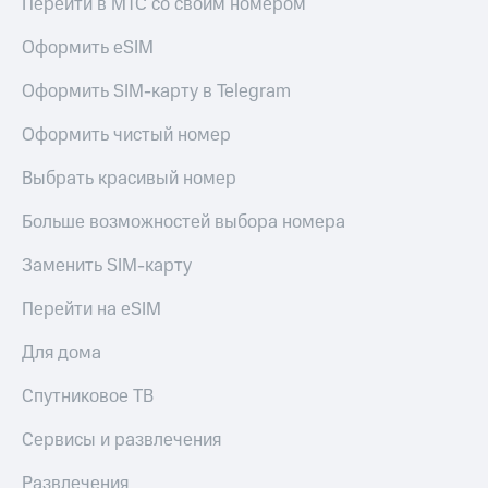
Перейти в МТС со своим номером
Акции
Покупка
полисов
Оформить eSIM
Приложения
онлайн
КИОН
Скидка 30%
Оформить SIM-карту в Telegram
на связь
КИОН
Оформить чистый номер
Музыка
С картой
МТС
Выбрать красивый номер
КИОН
Деньги
Строки
МТС
Больше возможностей выбора номера
Накопления
Live
Заменить SIM-карту
Откладывайте
Гудок
деньги
Перейти на eSIM
и получайте
Мой
доход 15%
МТС
Для дома
Акции
Условия
Все
пополнения
Спутниковое ТВ
приложения
Финансы
Скидка
Сервисы и развлечения
Инвестиции
30%
на связь
Развлечения