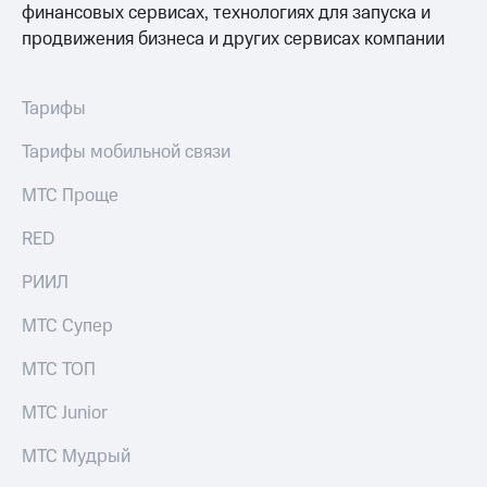
финансовых сервисах, технологиях для запуска и
Спутниковое
Скидка
ТВ
на тарифы,
продвижения бизнеса и других сервисах компании
общие
Услуги
подписки
и услуги,
Тарифы
Поддержка
доступ
к геолокации
Тарифы мобильной связи
Сертификаты
висы и подписки
МТС
безопасности
МТС Проще
Premium
Всё
RED
Подписка
под
на гигабайты
рукой
РИИЛ
интернета,
в Мой МТС
фильмы,
музыка
МТС Супер
Посмотрите,
и многое
что
другое
МТС ТОП
полезного
Семейная
есть
группа
МТС Junior
в нашем
приложении
Скидка
МТС Мудрый
на тарифы,
КИОН