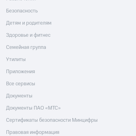
Получайте
доход
Тарифы
Безопасность
онлайн
RED,
Страхование
РИИЛ
Детям и родителям
и МТС Супер
Покупка
дешевле
Здоровье и фитнес
полисов
при оплате
онлайн
с карты
Скидка 30%
Семейная группа
МТС Деньги
на связь
Утилиты
Обзоры
С картой
товаров
МТС
Приложения
Деньги
Скидки
МТС
Все сервисы
до 40%
Накопления
на смартфоны
Документы
Откладывайте
деньги
при
Документы ПАО «МТС»
и получайте
покупке
доход 15%
со связью
Сертификаты безопасности Минцифры
Платежи
МТС
и
Правовая информация
переводы