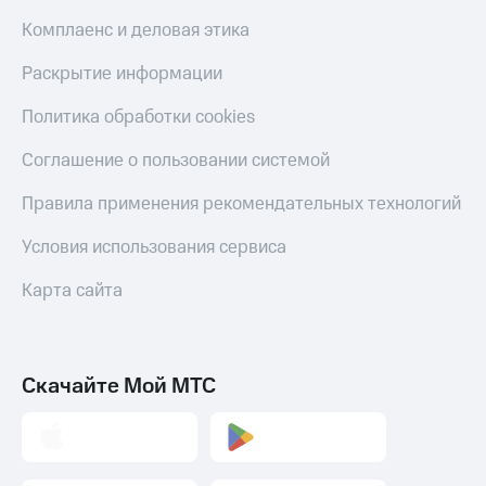
Комплаенс и деловая этика
Пополнить
номер
МТС
Раскрытие информации
Настройки
Политика обработки cookies
автоплатежа
Соглашение о пользовании системой
Пополнить
номер
Правила применения рекомендательных технологий
другого
оператора
Условия использования сервиса
Оплата
Карта сайта
интернета
и
ТВ
Переводы
Скачайте Мой МТС
с
телефона
на карту
МТС Pay