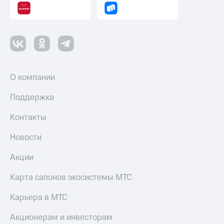
Оплата
по QR-
коду
за границей
тернет-магазин
Смартфоны
О компании
Наушники
Поддержка
и
колонки
Контакты
Умные
Новости
часы
и
Акции
трекеры
Карта салонов экосистемы МТС
Умный
дом
Карьера в МТС
Планшеты
Акционерам и инвесторам