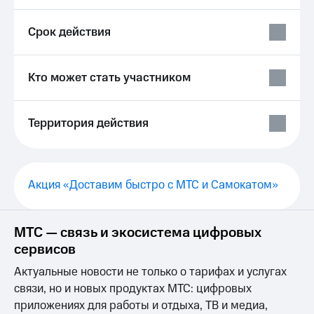
Выбрать
ТВ и телефон
красивый
для дома
номер
Срок действия
Личный
Заменить
кабинет
SIM-
спутникового
Кто может стать участником
карту
ТВ
Скачать
Перейти
приложение
Территория действия
на
Мой
eSIM
МТС
МТС
Для дома
Premium
Спутниковое ТВ
Акция «Доставим быстро с МТС и Самокатом»
Выберите
Подписка
и подключите
на гигабайты
ТВ
интернета,
с выгодным
фильмы,
МТС — связь и экосистема цифровых
тарифом
музыка
сервисов
и многое
Интернет,
другое
Актуальные новости не только о тарифах и услугах
ТВ и телефон
Семейная
связи, но и новых продуктах МТС: цифровых
для дома
группа
приложениях для работы и отдыха, ТВ и медиа,