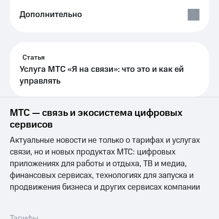
Выбрать
ТВ и телефон
красивый
для дома
Дополнительно
номер
Личный
Заменить
кабинет
SIM-
спутникового
карту
Статья
ТВ
Скачать
Услуга МТС «Я на связи»: что это и как ей
Перейти
приложение
управлять
на
Мой
eSIM
МТС
МТС
МТС — связь и экосистема цифровых
Для дома
Premium
Спутниковое ТВ
сервисов
Выберите
Подписка
Актуальные новости не только о тарифах и услугах
и подключите
на гигабайты
ТВ
интернета,
связи, но и новых продуктах МТС: цифровых
с выгодным
фильмы,
приложениях для работы и отдыха, ТВ и медиа,
тарифом
музыка
финансовых сервисах, технологиях для запуска и
и многое
продвижения бизнеса и других сервисах компании
Интернет,
другое
ТВ и телефон
Семейная
для дома
группа
Тарифы