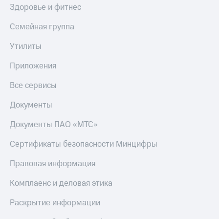
Получайте
Здоровье и фитнес
доход
Тарифы
онлайн
RED,
Семейная группа
Страхование
РИИЛ
и МТС Супер
Утилиты
Покупка
дешевле
полисов
при оплате
Приложения
онлайн
с карты
Скидка 30%
МТС Деньги
на связь
Все сервисы
Обзоры
С картой
Документы
товаров
МТС
Деньги
Документы ПАО «МТС»
Скидки
МТС
до 40%
Накопления
Сертификаты безопасности Минцифры
на смартфоны
Откладывайте
Правовая информация
деньги
при
и получайте
покупке
Комплаенс и деловая этика
доход 15%
со связью
Платежи
МТС
Раскрытие информации
и
переводы