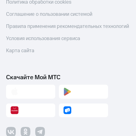
Политика обработки cookies
Пополнить
Соглашение о пользовании системой
номер
МТС
Правила применения рекомендательных технологий
Настройки
автоплатежа
Условия использования сервиса
Пополнить
Карта сайта
номер
другого
оператора
Скачайте Мой МТС
Оплата
интернета
и
ТВ
Переводы
с
телефона
на карту
МТС Pay