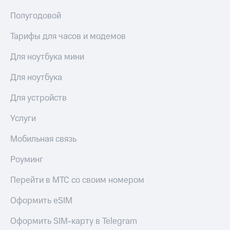
общие
подписки
Полугодовой
КИОН
и услуги,
Музыка
доступ
Тарифы для часов и модемов
к геолокации
КИОН
Кино,
Строки
Для ноутбука мини
музыка,
книги
Live
Для ноутбука
и не
только
Гудок
Для устройств
Безопасность
Мой
Услуги
МТС
Финансы
Мобильная связь
Все
Детям
приложения
и родителям
Роуминг
Инвестиции
Здоровье
Перейти в МТС со своим номером
и фитнес
Получайте
Оформить eSIM
доход
Приложения
онлайн
от МТС
Страхование
Оформить SIM-карту в Telegram