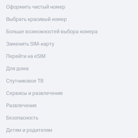
Акции
Покупка
Оформить чистый номер
полисов
Приложения
онлайн
Выбрать красивый номер
КИОН
Скидка 30%
на связь
Больше возможностей выбора номера
КИОН
Музыка
С картой
Заменить SIM-карту
МТС
КИОН
Деньги
Перейти на eSIM
Строки
МТС
Накопления
Live
Для дома
Откладывайте
Гудок
Спутниковое ТВ
деньги
и получайте
Мой
Сервисы и развлечения
доход 15%
МТС
Акции
Развлечения
Условия
Все
пополнения
приложения
Безопасность
Финансы
Скидка
Инвестиции
30%
Детям и родителям
на связь