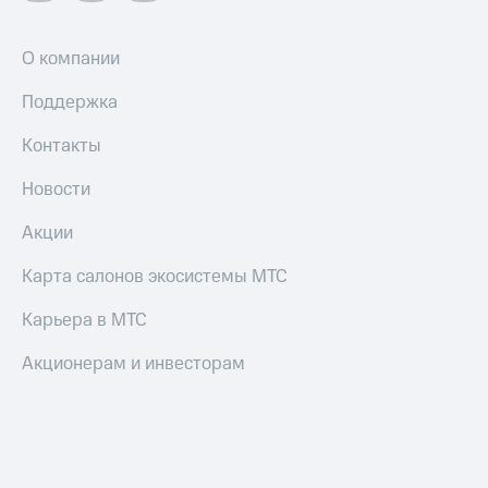
Оплата
О компании
по QR-
коду
Поддержка
за границей
Контакты
тернет-магазин
Смартфоны
Новости
Наушники
и
Акции
колонки
Карта салонов экосистемы МТС
Умные
часы
Карьера в МТС
и
трекеры
Акционерам и инвесторам
Умный
дом
Планшеты