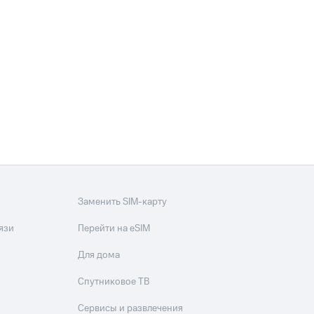
фитнес
Приложения от МТС
Приложения
Финансы
Заменить SIM-карту
язи
Перейти на eSIM
Для дома
угого оператора
Оплата
Спутниковое ТВ
Интернет-магазин
Сервисы и развлечения