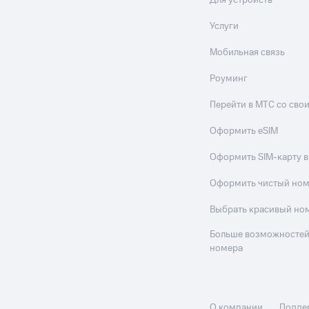
Для устройств
Услуги
Мобильная связь
Роуминг
Перейти в МТС со св
Оформить eSIM
Оформить SIM-карту в
Оформить чистый но
Выбрать красивый но
Больше возможностей
номера
О компании
Подде