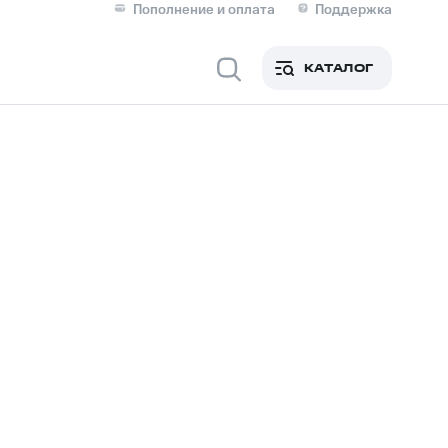
Пополнение и оплата
Поддержка
Скидка 30% на связь
Личные кабинеты
КАТАЛОГ
Мобильная связь
IM-карта для иностранцев
M
Для дома
Сервисы и подписки