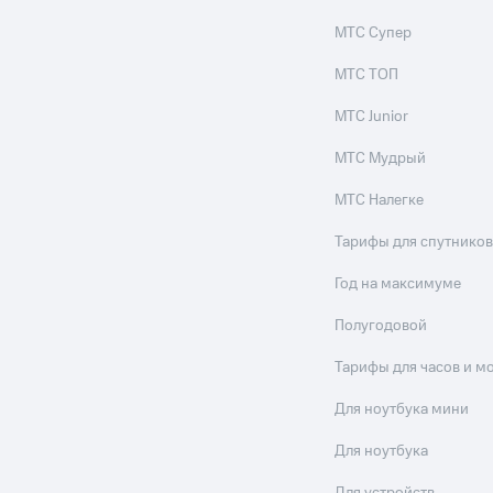
ые часы и трекеры
Умный дом
Планшеты
Акции и 
МТС Супер
МТС ТОП
ле при оплате с карты МТС Деньги
МТС Junior
МТС Мудрый
МТС Налегке
Тарифы для спутников
Год на максимуме
Полугодовой
Тарифы для часов и м
Для ноутбука мини
Для ноутбука