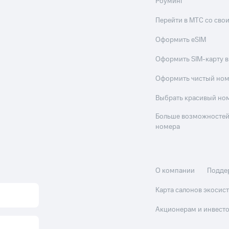
Роуминг
Перейти в МТС со св
Оформить eSIM
Оформить SIM-карту в
Оформить чистый но
Выбрать красивый но
Больше возможностей
номера
О компании
Подде
Карта салонов экоси
Акционерам и инвест