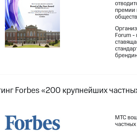
отводит
премии 
обществ
Организ
Forum -
ставяща
стандар
брендин
тинг Forbes «200 крупнейших частны
МТС вош
частных