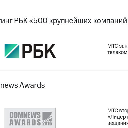
тинг РБК «500 крупнейших компаний
МТС зан
телеком
mnews Awards
МТС вто
«Лидер 
вещани