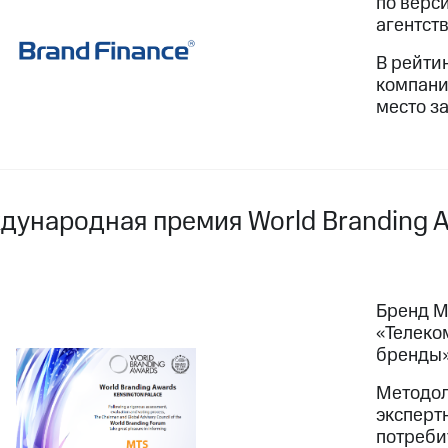
по верс
агентст
В рейти
компани
место з
дународная премия World Branding 
Бренд М
«Телеко
бренды
Методол
экспертн
потреби