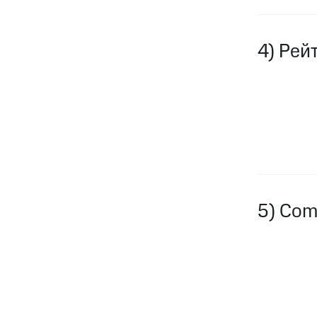
4) Рей
5) Co