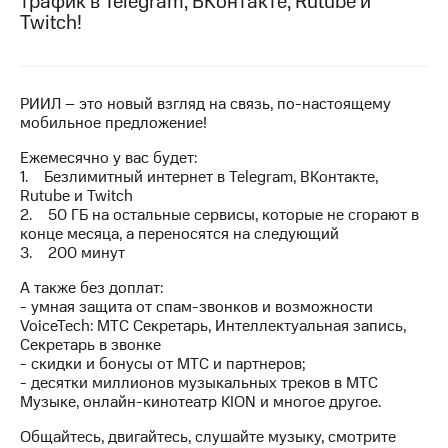
трафик в Telegram, ВКонтакте, Rutube и
на связь
Twitch!
Роуминг
Тарифы
RED,
Семейная
РИИЛ
РИИЛ – это новый взгляд на связь, по-настоящему
группа
и МТС
мобильное предложение!
Супер
Заказать
дешевле
Ежемесячно у вас будет:
SIM-
при
1. Безлимитный интернет в Telegram, ВКонтакте,
карту
оплате
Rutube и Twitch
с карты
2. 50 ГБ на остальные сервисы, которые не сгорают в
Оформить
МТС
конце месяца, а переносятся на следующий
eSIM
Деньги
3. 200 минут
SIM-
Спутниковое ТВ
А также без доплат:
карта
- умная защита от спам-звонков и возможности
для
Выберите
VoiceTech: МТС Секретарь, Интеллектуальная запись,
иностранцев
и подключите
Секретарь в звонке
ТВ
- скидки и бонусы от МТС и партнеров;
Оформить
с выгодным
- десятки миллионов музыкальных треков в МТС
чистый
тарифом
Музыке, онлайн-кинотеатр KION и многое другое.
номер
Общайтесь, двигайтесь, слушайте музыку, смотрите