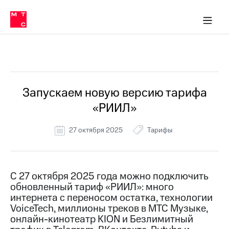
Перенести
ка 30% на связь
обильная связь
Сервисы и подписки
Интернет-магазин
Для дома
Скидка 30% на связь
Личные кабинеты
Финансы
Приложения
номер
ичные кабинеты
в МТС
Мобильная
связь
Все Новости
Тарифы
Интернет
и
ТВ
Услуги
Запускаем новую версию тарифа
Спутниковое
«РИИЛ»
ТВ
Роуминг
МТС
27 октября 2025
Тарифы
Деньги
Личный
кабинет
Мобильная связь
Скачать
Перенести
С 27 октября 2025 года можно подключить
приложение
номер
обновленный тариф «РИИЛ»: много
Мой
в МТС
МТС
интернета с переносом остатка, технологии
Акции
VoiceTech, миллионы треков в МТС Музыке,
Тарифы
онлайн-кинотеатр KION и Безлимитный
Скидка 30%
Услуги