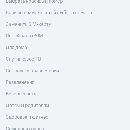
Выбрать красивый номер
Акции
Финансы
Условия
Инвестиции
пополнения
Больше возможностей выбора номера
Получайте
Скидка
Заменить SIM-карту
доход
30%
онлайн
на связь
Перейти на eSIM
Страхование
Тарифы
Для дома
Покупка
RED,
полисов
РИИЛ
Спутниковое ТВ
онлайн
и МТС Супер
дешевле
Сервисы и развлечения
Скидка 30%
при оплате
на связь
с карты
Развлечения
МТС Деньги
С картой
Безопасность
МТС
Обзоры
Деньги
товаров
Детям и родителям
МТС
Скидки
Накопления
Здоровье и фитнес
до 40%
на смартфоны
Откладывайте
Семейная группа