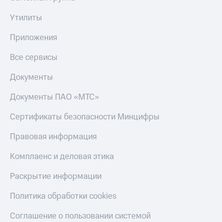
деньги
при
и получайте
Утилиты
покупке
доход 15%
со связью
Приложения
Платежи
МТС
и
Все сервисы
переводы
Документы
Пополнить
номер
МТС
Документы ПАО «МТС»
Настройки
Сертификаты безопасности Минцифры
автоплатежа
Правовая информация
Пополнить
номер
Комплаенс и деловая этика
другого
оператора
Раскрытие информации
Оплата
Политика обработки cookies
интернета
и
Соглашение о пользовании системой
ТВ