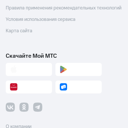
Правила применения рекомендательных технологий
Переводы
с
Условия использования сервиса
телефона
на карту
Карта сайта
МТС Pay
Оплата
по QR-
Скачайте Мой МТС
коду
за границей
тернет-магазин
Смартфоны
Наушники
и
колонки
Умные
часы
и
О компании