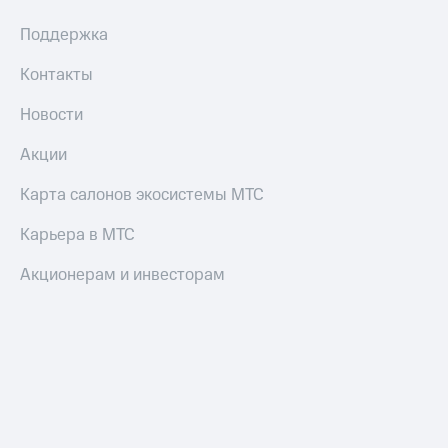
трекеры
Поддержка
Умный
дом
Контакты
Планшеты
Новости
Акции
Акции
и
скидки
Карта салонов экосистемы МТС
Все
товары
Карьера в МТС
Акционерам и инвесторам