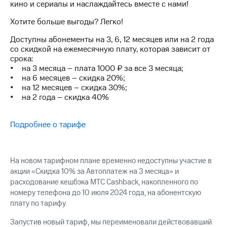
Интернет,
Выбрать
кино и сериалы и наслаждайтесь вместе с нами!
ТВ и телефон
красивый
для дома
номер
Хотите больше выгоды? Легко!
Доступны абонементы на 3, 6, 12 месяцев или на 2 года
Заменить
Личный
со скидкой на ежемесячную плату, которая зависит от
SIM-
кабинет
срока:
карту
спутникового
• на 3 месяца – плата 1000 ₽ за все 3 месяца;
ТВ
• на 6 месяцев – скидка 20%;
Перейти
Скачать
• на 12 месяцев – скидка 30%;
на
приложение
• на 2 года – скидка 40%
eSIM
Мой
МТС
Для дома
Подробнее о тарифе
МТС
Спутниковое ТВ
Premium
Выберите
и подключите
Подписка
ТВ
На новом тарифном плане временно недоступны участие в
на гигабайты
с выгодным
акции «Скидка 10% за Автоплатеж на 3 месяца» и
интернета,
тарифом
расходование кешбэка МТС Cashback, накопленного по
фильмы,
музыка
номеру телефона до 10 июля 2024 года, на абонентскую
и многое
Интернет,
плату по тарифу.
другое
ТВ и телефон
для дома
Запустив новый тариф, мы переименовали действовавший