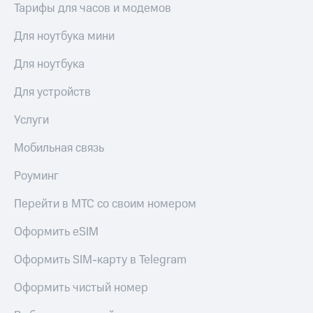
доход
Тарифы для часов и модемов
Приложения
онлайн
от МТС
Для ноутбука мини
Страхование
Акции
Для ноутбука
Покупка
Приложения
полисов
Для устройств
КИОН
онлайн
КИОН
Услуги
Скидка 30%
Музыка
на связь
Мобильная связь
КИОН
С картой
Строки
МТС
Роуминг
Деньги
Live
Перейти в МТС со своим номером
МТС
Накопления
Гудок
Оформить eSIM
Откладывайте
Мой
Оформить SIM-карту в Telegram
деньги
МТС
и получайте
Оформить чистый номер
доход 15%
Все
приложения