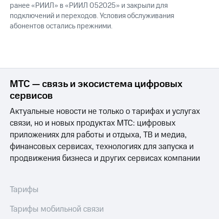
Семейная
ранее «РИИЛ» в «РИИЛ 052025» и закрыли для
группа
подключений и переходов. Условия обслуживания
Спутниковое
абонентов остались прежними.
Скидка
ТВ
на тарифы,
общие
Услуги
подписки
и услуги,
Поддержка
доступ
МТС — связь и экосистема цифровых
к геолокации
висы и подписки
сервисов
МТС
Сертификаты
Premium
Актуальные новости не только о тарифах и услугах
безопасности
связи, но и новых продуктах МТС: цифровых
Подписка
Всё
на гигабайты
приложениях для работы и отдыха, ТВ и медиа,
под
интернета,
финансовых сервисах, технологиях для запуска и
рукой
фильмы,
продвижения бизнеса и других сервисах компании
музыка
в Мой МТС
и многое
другое
Посмотрите,
Тарифы
что
Семейная
полезного
группа
Тарифы мобильной связи
есть