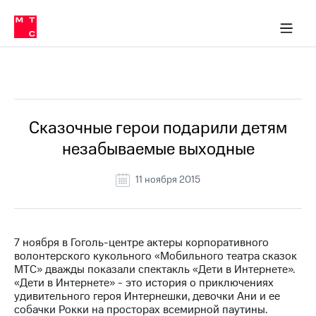
О
сторам и акционерам
Комплаенс и деловая этика
Устойчивое развитие
Медиа-центр
О МТС
О МТС
На главную
компании
О
компании
Стратегия
Стратегия
Все Новости
Карьера
в МТС
Карьера
в МТС
Пресс-
Сказочные герои подарили детям
релизы
История
незабываемые выходные
компании
МТС
о технологиях
Руководство
11 ноября 2015
региона
Правовая
информация
7 ноября в Гоголь-центре актеры корпоративного
волонтерского кукольного «Мобильного театра сказок
Контакты
МТС» дважды показали спектакль «Дети в Интернете».
«Дети в Интернете» - это история о приключениях
Медиа-центр
удивительного героя Интернешки, девочки Ани и ее
Пресс-
собачки Рокки на просторах всемирной паутины.
релизы