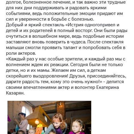
долгое, болезненное лечение, и так важно эти трудные
выкупа
для них дни поддерживать и радовать яркими
акций
событиями, ведь положительные эмоции придают им
Дивиденды
сил и уверенности в борьбе с болезнью.
Рынок
Добрый и яркий спектакль «Истрия одногопривел и
облигаций
детей и их родителей в полный восторг. Они были рады
очутиться в волшебном мире, ведь подобные истории
Описание
заставляют вновь поверить в чудеса. После спектакля
Еврооблигации-2023
малыши смогли проявить талант и попробовать себя в
Уведомление
роли актеров.
о
«Каждый раз у нас особые зрители, и каждый раз мы с
погашении
волнением ждем их реакции. Сегодня были не только
именных
детки, но и их мамы. Желаем им сил, а деткам
облигаций
скорейшего выздоровления! Друзья, присоединяйтесь,
Другое
дарите радость тем, кому это очень нужно!» - делится
своими впечатлениями актер и волонтер Екатерина
Регистратор
Казарян.
Реквизиты
Контакты
йчивое развитие
и деловая этика
На главную