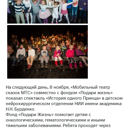
Раскрытие
информации
Информация
акционерам
Документы
ПАО
"МТС"
Собрания
акционеров
Личный
кабинет
акционера
Акционерный
капитал
Контроль
и
На следующий день, 8 ноября, «Мобильный театр
аудит
сказок МТС» совместно с фондом «Подари жизнь»
Рынок
показал спектакль «История одного Принца» в детском
акций
нейрохирургическом отделении НИИ имени академика
Н.Н. Бурденко.
Описание
Фонд «Подари Жизнь» помогает детям с
Программа
онкологическими, гематологическими и иными
приобретения
тяжелыми заболеваниями. Ребята проходят через
Порядок