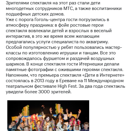
Зрителями спектакля на этот раз стали дети
многодетных сотрудников МТС, а также воспитанники
МТС
подшефных детских домов.
о технологиях
Уже с порога Гоголь-центра гости погрузились в
атмосферу праздника: в фойе ростовые герои
Достижения
спектакля вовлекали детей и взрослых в веселый
интерактив, в это же время всем желающим
Интервью
предлагались услуги специалиста по аквагриму.
Особой популярностью у ребят пользовались мастер-
Финансовая
классы по изготовлению игрушки и танцам. Все это
отчетность
сопровождалось фуршетом и раздачей воздушных
шариков. В конце спектакля гости Итернешки делали
Контакты
памятные фотографии с ожившими героями спектакля.
Напомним, что премьера спектакля «Дети в Интернете»
Новости
состоялась в 2013 году в Ереване на 11 Международном
в
театральном фестивале High Fest. За два года спектакль
регионе
увидели более 3000 зрителей.
м и акционерам
Корпоративное
управление
Корпоративный
секретарь