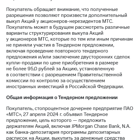
Раскрытие
информации
Покупатель обращает внимание, что полученные
Информация
разрешения позволяют произвести дополнительный
акционерам
выкуп Акций у акционеров-нерезидентов МТС.
Документы
Покупатель может в будущем рассмотреть различные
ПАО
варианты структурирования выкупа Акций
"МТС"
у акционеров МТС, которые по тем или иным причинам
Собрания
не приняли участия в Тендерном предложении,
акционеров
включая проведение повторного тендерного
Личный
предложения и/или заключение двусторонних сделок
кабинет
купли-продажи по цене приобретения в размере
акционера
не более 95,0 рублей за Акцию, установленную
Акционерный
в соответствии с разрешением Правительственной
капитал
комиссии по контролю за осуществлением
Контроль
иностранных инвестиций в Российской Федерации.
и
аудит
Общая информация о Тендерном предложении
Рынок
акций
Покупатель, стопроцентное дочернее предприятие ПАО
«МТС», 27 апреля 2024 г. объявил Тендерное
Описание
предложение, цель которого — предложить
Программа
держателям Акций, включая JPMorgan Chase Bank, N.A.
приобретения
как банка-депозитария программы депозитарных
Порядок
расписок на Акции, выкупить за денежные средства