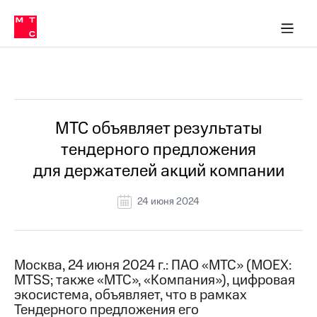
О
сторам и акционерам
Комплаенс и деловая этика
Устойчивое развитие
Медиа-центр
О МТС
О МТС
На главную
компании
О
компании
Стратегия
Стратегия
Все Новости
Карьера
в МТС
Карьера
в МТС
Пресс-
МТС объявляет результаты
релизы
История
тендерного предложения
компании
МТС
для держателей акций компании
о технологиях
Руководство
региона
24 июня 2024
Правовая
информация
Контакты
Москва, 24 июня 2024 г.: ПАО «МТС» (MOEX:
MTSS; также «МТС», «Компания»), цифровая
Медиа-центр
экосистема, объявляет, что в рамках
Пресс-
Тендерного предложения его
релизы