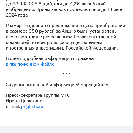
выкупа
до 83 932 026 Акций, или до 4,2% всех Акций
акций
в обращении. Прием заявок осуществлялся до 18 июня
Дивиденды
2024 года.
Рынок
Размер Тендерного предложения и цена приобретения
облигаций
в размере 95,0 рублей за Акцию были установлены
в соответствии с разрешением Правительственной
Описание
комиссией по контролю за осуществлением
Еврооблигации-2023
иностранных инвестиций в Российской Федерации.
Уведомление
о
Более подробная информация отражена
погашении
в приложенном файле
.
именных
облигаций
* * *
Другое
За дополнительной информацией обращайтесь:
Регистратор
Реквизиты
Пресс-секретарь Группы МТС
Контакты
Ирина Дерюгина
йчивое развитие
e-mail:
pr@mts.ru
и деловая этика
На главную