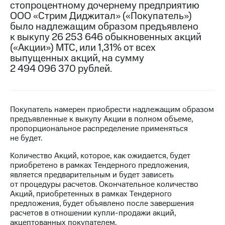
стопроцентному дочернему предприятию
ООО «Стрим Диджитал» («Покупатель»)
МТС
было надлежащим образом предъявлено
о технологиях
к выкупу 26 253 646 обыкновенных акций
Достижения
(«Акции») МТС, или 1,31% от всех
выпущенных акций, на сумму
Интервью
2 494 096 370 рублей.
Финансовая
отчетность
Покупатель намерен приобрести надлежащим образом
Контакты
предъявленные к выкупу Акции в полном объеме,
пропорциональное распределение применяться
Новости
не будет.
в
регионе
Количество Акций, которое, как ожидается, будет
приобретено в рамках Тендерного предложения,
м и акционерам
является предварительным и будет зависеть
Корпоративное
от процедуры расчетов. Окончательное количество
управление
Акций, приобретенных в рамках Тендерного
предложения, будет объявлено после завершения
Корпоративный
расчетов в отношении купли-продажи акций,
секретарь
акцептованных покупателем.