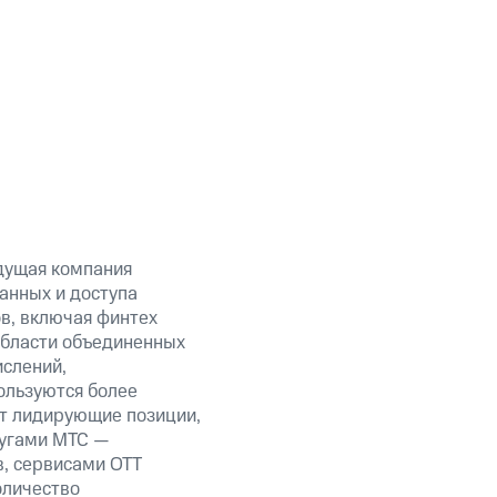
дущая компания
анных и доступа
ов, включая финтех
области объединенных
ислений,
ользуются более
ет лидирующие позиции,
лугами МТС —
в, сервисами OTT
оличество