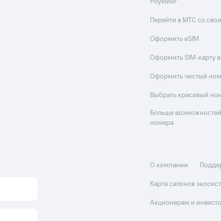
Роуминг
Перейти в МТС со св
Оформить eSIM
Оформить SIM-карту в
Оформить чистый но
Выбрать красивый но
Больше возможностей
номера
О компании
Подде
Карта салонов экоси
Акционерам и инвест