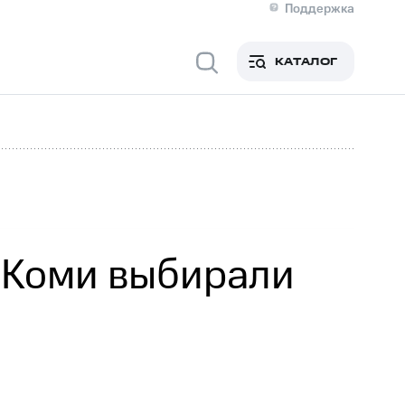
Поддержка
О МТС
я информация
Контакты
КАТАЛОГ
Медиа-центр
кты
Новости в регионе
Инвесторам и акционерам
ция акционерам
Документы
роль и аудит
Рынок акций
й
Описание
р
Реквизиты
Контакты
Устойчивое развитие
Комплаенс и деловая этика
На главную
и Коми выбирали