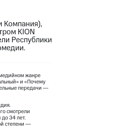
 Компания),
атром KION
ели Республики
омедии.
комедийном жанре
тальный» и «Почему
ательные передачи ―
дия.
его смотрели
до 34 лет.
ой степени ―