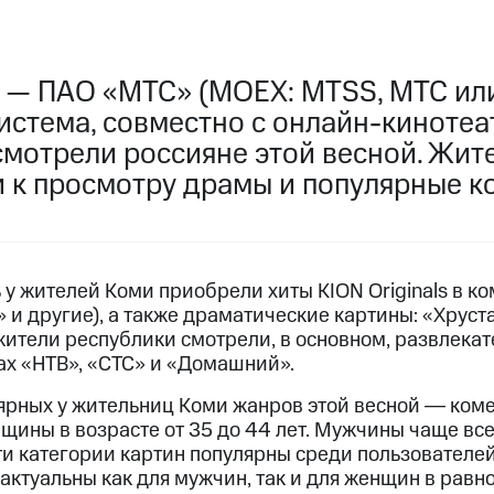
 — ПАО «МТС» (MOEX: MTSS, МТС или
истема, совместно с онлайн-киноте
смотрели россияне этой весной. Жит
 к просмотру драмы и популярные к
 у жителей Коми приобрели хиты KION Originals в 
 и другие), а также драматические картины: «Хрус
 жители республики смотрели, в основном, развлек
лах «НТВ», «СТС» и «Домашний».
ярных у жительниц Коми жанров этой весной ― коме
щины в возрасте от 35 до 44 лет. Мужчины чаще вс
и категории картин популярны среди пользователей 
ктуальны как для мужчин, так и для женщин в равн