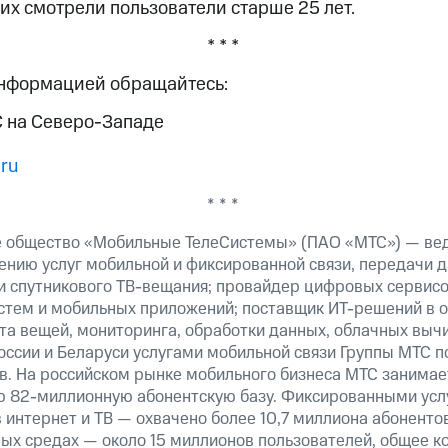
их смотрели пользователи старше 25 лет.
* * *
информацией обращайтесь:
 на Северо-Западе
ru
* * *
е общество «Мобильные ТелеСистемы» (ПАО «МТС») — ве
ению услуг мобильной и фиксированной связи, передачи д
 и спутникового ТВ-вещания; провайдер цифровых сервис
истем и мобильных приложений; поставщик ИТ-решений в 
та вещей, мониторинга, обработки данных, облачных выч
оссии и Беларуси услугами мобильной связи Группы МТС п
в. На российском рынке мобильного бизнеса МТС занима
ю 82-миллионную абонентскую базу. Фиксированными ус
 интернет и ТВ — охвачено более 10,7 миллиона абоненто
ных средах — около 15 миллионов пользователей, общее к