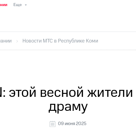
ании
Еще
ТС
Пресс-релизы
МТС о технологиях
ТС
История компании
Руководство региона
Правова
стижения
Интервью
Финансовая отчетность
Конта
пании
Новости МТС в Республике Коми
тивный секретарь
Раскрытие информации
Информа
ный кабинет акционера
Акционерный капитал
Конт
Порядок выкупа акций
Дивиденды
Рынок облигаци
 погашении именных облигаций
Другое
Регистрато
: этой весной жител
драму
09 июня 2025