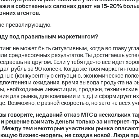
дажи в собственных салонах дают на 15-20% боль
онних агентов.
 не превалирующую.
виду под правильным маркетингом?
нг не может быть ситуативным, когда во главу угла
или среднесрочных результатов. Ты достигаешь успе
седаешь на другом. Если у тебя где-то все идет хорош
родал рубль за 90 копеек. Когда же твоя маркетинго
одные (конкурентную ситуацию, экономическое поло
почтения и ожидания, время вывода продукта на ры
ны, необходимые инвестиции, продажи, технические
я для рынка, для компании и т. д.) и сформирует и
е. Возможно, с разной скоростью, но зато на всех уч
 вы говорите, недавний отказ МТС в нескольких т
 и решение взимать деньги только за интернет-т
 Между тем некоторые участники рынка опасаютс
ющую бизнес-модель, не создав новой. Люди при