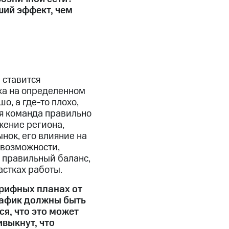
ший эффект, чем
 ставится
ха на определенном
о, а где-то плохо,
вая команда правильно
жение региона,
нок, его влияние на
 возможности,
х правильный баланс,
астках работы.
арифных планах от
рафик должны быть
я, что это может
выкнут, что