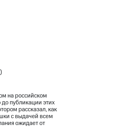
)
ном на российском
о до публикации этих
тором рассказал, как
ешки с выдачей всем
пания ожидает от