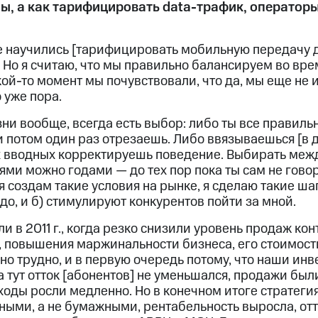
ы, а как тарифицировать data-трафик, операторы
е научились [тарифицировать мобильную передачу да
. Но я считаю, что мы правильно балансируем во вр
ой-то момент мы почувствовали, что да, мы еще не 
 уже пора.
изни вообще, всегда есть выбор: либо ты все правил
 потом один раз отрезаешь. Либо ввязываешься [в д
 вводных корректируешь поведение. Выбирать меж
 можно годами — до тех пор пока ты сам не говориш
я создам такие условия на рынке, я сделаю такие шаг
адо, и б) стимулируют конкурентов пойти за мной.
и в 2011 г., когда резко снизили уровень продаж кон
, повышения маржинальности бизнеса, его стоимост
о трудно, и в первую очередь потому, что наши ин
 тут отток [абонентов] не уменьшался, продажи был
ходы росли медленно. Но в конечном итоге стратеги
ыми, а не бумажными, рентабельность выросла, отт