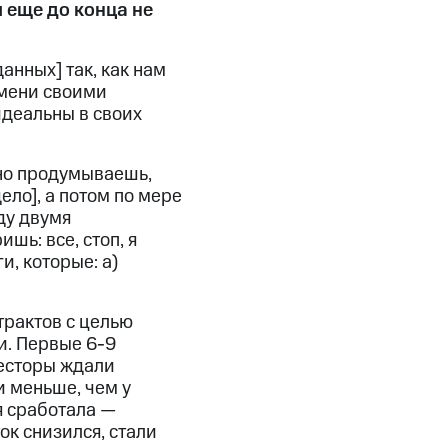
 еще до конца не
нных] так, как нам
емени своими
идеальны в своих
ьно продумываешь,
ело], а потом по мере
ду двумя
ь: все, стоп, я
и, которые: а)
трактов с целью
и. Первые 6-9
весторы ждали
и меньше, чем у
я сработала —
ок снизился, стали