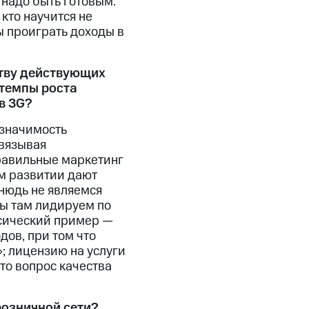
 надо быть готовым.
кто научится не
ны проиграть доходы в
ству действующих
 темпы роста
в 3G?
 значимость
увязывая
Правильные маркетинг
м развитии дают
тнюдь не являемся
мы там лидируем по
ссический пример —
дов, при том что
»; лицензию на услуги
это вопрос качества
розничной сети?