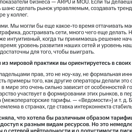
показатели бизнеса — ARPU и MOU. Если ты делаешь 
 шанс сделать рынок управляемым, создавать тренды
е у коллег.
ыми. Мы могли бы еще какое-то время оттачивать ма
рафика, достраивать сети, много чего еще делать. Н
же интуитивный, когда ты принимаешь решение нача
ремя: уровень развития наших сетей и уровень наше
 достаточны для того, чтобы выиграть.
 из мировой практики вы ориентируетесь в своих
адельцами прав, это не ноу-хау, не формальная инн
сть примеры того, как другие операторы делали это 
 в мире это очень сильно зависит от особенностей г
дарство участвует в формировании этих рынков, в пе
 (межоператорские тарифы. — «Ведомости») и т. д. Б
млема в странах, где ставка интерконнекта стабильн
няла, что хотела бы различным образом тарифи
 доступ к разным видам ресурсов. Но это немедл
ы о сетевой нейтральности и о допустимости ди