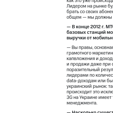
как это уже происход
Лидером на рынке буд
брать со своих абоне
общем — мы должны у
— В конце 2012 г. 
базовых станций мо
выручки от мобильн
— Вы правы, основна
грамотного маркетин
капвложения и доходы
и продажи даже при 
поразительный резуль
лидерами по количес
data-доходам или бы
украинский рынок: та
происходит это исклю
3G на Украине имеет 
менеджмента.
— Насколько сущест