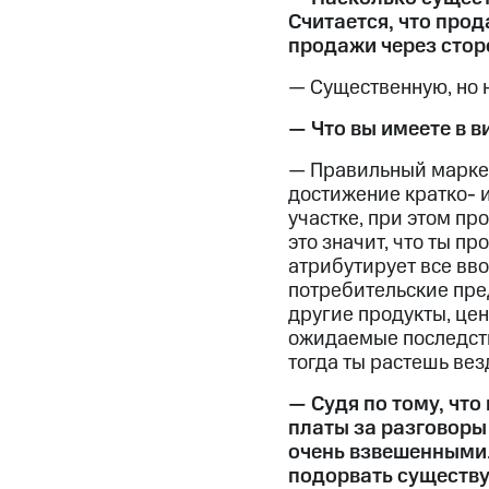
Считается, что про
продажи через стор
— Существенную, но
— Что вы имеете в 
— Правильный маркети
достижение кратко- 
участке, при этом про
это значит, что ты п
атрибутирует все вв
потребительские пред
другие продукты, це
ожидаемые последстви
тогда ты растешь везд
— Судя по тому, что
платы за разговоры
очень взвешенными.
подорвать существу