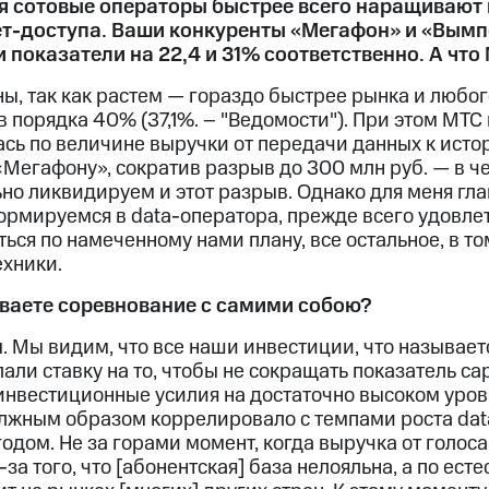
я сотовые операторы быстрее всего наращивают 
т-доступа. Ваши конкуренты «Мегафон» и «Вымпе
ти показатели на 22,4 и 31% соответственно. А что
, так как растем — гораздо быстрее рынка и любого
в порядка 40% (37,1%. – "Ведомости"). При этом МТС
сь по величине выручки от передачи данных к исто
Мегафону», сократив разрыв до 300 млн руб. — в чет
ьно ликвидируем и этот разрыв. Однако для меня гла
рмируемся в data-оператора, прежде всего удовлет
ься по намеченному нами плану, все остальное, в т
ехники.
ваете соревнование с самими собою?
 Мы видим, что все наши инвестиции, что называетс
али ставку на то, чтобы не сокращать показатель cap
нвестиционные усилия на достаточно высоком уровн
олжным образом коррелировало с темпами роста da
годом. Не за горами момент, когда выручка от голоса
-за того, что [абонентская] база нелояльна, а по ес