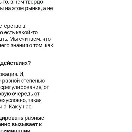
то, в чем твердо
 на этом рынке, а не
стерство в
о есть какой-то
ть. Мы считаем, что
го знания о том, как
 действиях?
овация. И,
с разной степенью
осрегулирования, от
рвую очередь от
езусловно, такая
а. Как у нас.
цировать разные
енно вызывает к
скриминации