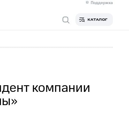
Поддержка
О МТС
я информация
Контакты
КАТАЛОГ
Медиа-центр
кты
Новости в регионе
Инвесторам и акционерам
ция акционерам
Документы
роль и аудит
Рынок акций
й
Описание
р
Реквизиты
Контакты
Устойчивое развитие
Комплаенс и деловая этика
На главную
идент компании
мы»