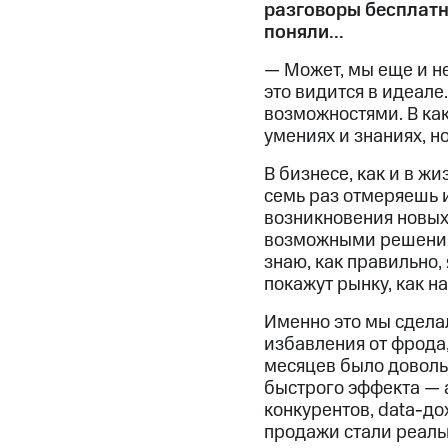
разговоры бесплатн
поняли...
— Может, мы еще и н
это видится в идеале
возможностями. В как
умениях и знаниях, но
В бизнесе, как и в ж
семь раз отмеряешь и
возникновения новых
возможными решениями
знаю, как правильно, 
покажут рынку, как н
Именно это мы сделал
избавления от фрода
месяцев было довольн
быстрого эффекта — а
конкурентов, data-до
продажи стали реальн