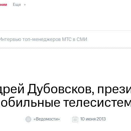
ании
Еще
ТС
Пресс-релизы
МТС о технологиях
ТС
История компании
Руководство региона
Правова
стижения
Интервью
Финансовая отчетность
Конта
Интервью топ-менеджеров МТС в СМИ
тивный секретарь
Раскрытие информации
Информа
ный кабинет акционера
Акционерный капитал
Конт
Порядок выкупа акций
Дивиденды
Рынок облигаци
 погашении именных облигаций
Другое
Регистрато
дрей Дубовсков, през
обильные телесисте
«Ведомости»
10 июня 2013