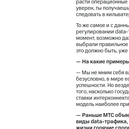
расти операционные 
уверен, ты получаешь
следовать в кильватер
То же самое и с данн
регулировании data-т
момент, возможно да
выбрали правильное в
это должно быть, уже
— На какие примеры
— Мы не мним себя вл
безусловно, в мире е
успешности. Но везде
того, насколько госу
ставки интерконнекта
модель наиболее прие
— Раньше МТС объяс
виды data-трафика,
жизни горячие спор