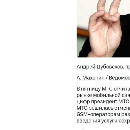
Андрей Дубовсков, п
А. Махонин / Ведомо
В пятницу МТС отчита
рынке мобильной связ
цифр президент МТС 
МТС решилась отменит
GSM-операторам разр
введения услуги сох