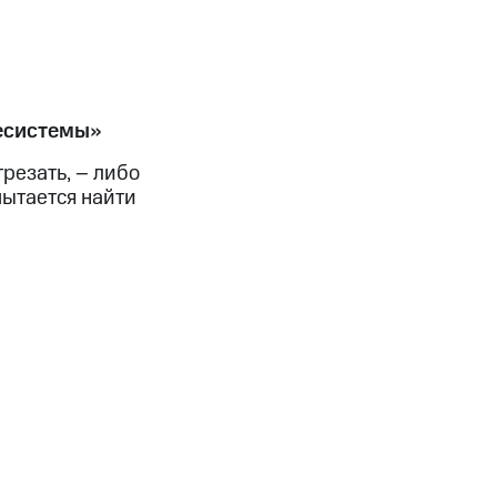
есистемы»
трезать, – либо
пытается найти