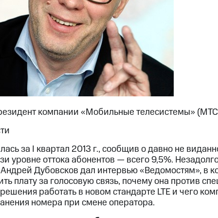
резидент компании «Мобильные телесистемы» (МТС
сти
лась за I квартал 2013 г., сообщив о давно не видан
и уровне оттока абонентов — всего 9,5%. Незадолг
Андрей Дубовсков дал интервью «Ведомостям», в ко
ь плату за голосовую связь, почему она против сп
ешения работать в новом стандарте LTE и чего ком
ранения номера при смене оператора.