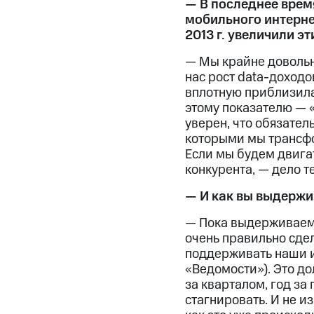
— В последнее врем
мобильного интерне
2013 г. увеличили э
— Мы крайне довольны
нас рост data-доходо
вплотную приблизила
этому показателю — «
уверен, что обязател
которыми мы трансфо
Если мы будем двигат
конкурента, — дело т
— И как вы выдержи
— Пока выдерживаем.
очень правильно сдел
поддерживать наши и
«Ведомости»). Это д
за кварталом, год за 
стагнировать. И не из