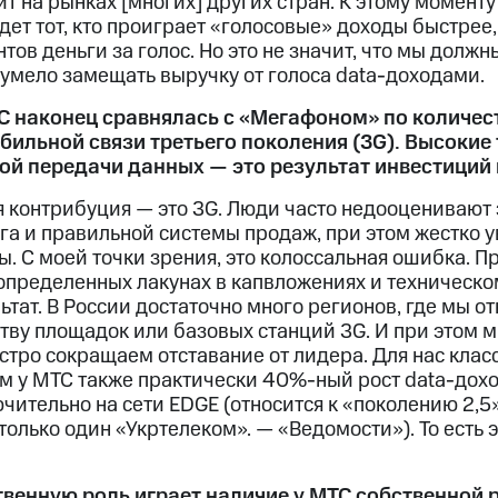
ит на рынках [многих] других стран. К этому моменту
ет тот, кто проиграет «голосовые» доходы быстрее, 
нтов деньги за голос. Но это не значит, что мы долж
мело замещать выручку от голоса data-доходами.
МТС наконец сравнялась с «Мегафоном» по количе
бильной связи третьего поколения (3G). Высокие
ой передачи данных — это результат инвестиций 
я контрибуция — это 3G. Люди часто недооценивают
га и правильной системы продаж, при этом жестко 
. С моей точки зрения, это колоссальная ошибка. 
определенных лакунах в капвложениях и техническо
тат. В России достаточно много регионов, где мы о
тву площадок или базовых станций 3G. И при этом 
стро сокращаем отставание от лидера. Для нас кла
м у МТС также практически 40%-ный рост data-дохо
чительно на сети EDGE (относится к «поколению 2,5
только один «Укртелеком». — «Ведомости»). То есть 
венную роль играет наличие у МТС собственной 