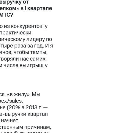
выручку от
лком» в I квартале
 МТС?
 из конкурентов, у
 практически
рическому лидеру по
ыре раза за год. И я
вное, чтобы темпы,
воряли нас самих.
ом числе выигрыш у
я, «в жилу». Мы
ex/sales,
е (20% в 2013 г. —
ta-выручки квартал
 начнет
тественным причинам,